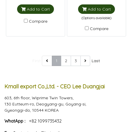
Add to Cart
Add to Cart
(Options available)
Compare
Compare
First
1
2
3
Last
Kmall export Co.,Ltd. - CEO Lee Duangjai
603, 6th floor, Wiprime Twin Towers,
130 Eutteum-ro, Deogyang-gu, Goyang-si,
Gyeonggi-do, 10544 KOREA
WhatApp :
+82 1099735432