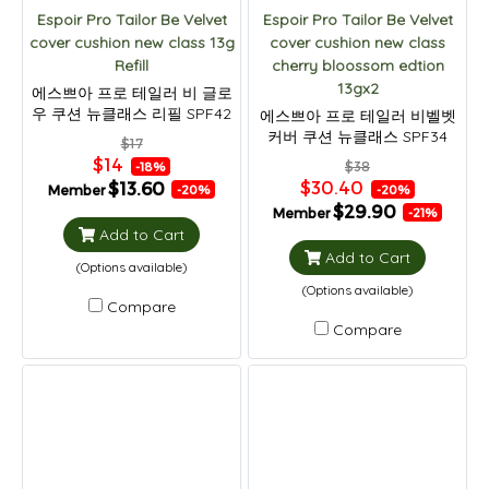
Espoir Pro Tailor Be Velvet
Espoir Pro Tailor Be Velvet
cover cushion new class 13g
cover cushion new class
Refill
cherry bloossom edtion
13gx2
에스쁘아 프로 테일러 비 글로
우 쿠션 뉴클래스 리필 SPF42
에스쁘아 프로 테일러 비벨벳
PA++
커버 쿠션 뉴클래스 SPF34
$17
PA++ 13gx2(단품+리필)
$14
$38
-18%
$30.40
$13.60
Member
-20%
-20%
$29.90
Member
-21%
Add to Cart
Add to Cart
(Options available)
(Options available)
Compare
Compare