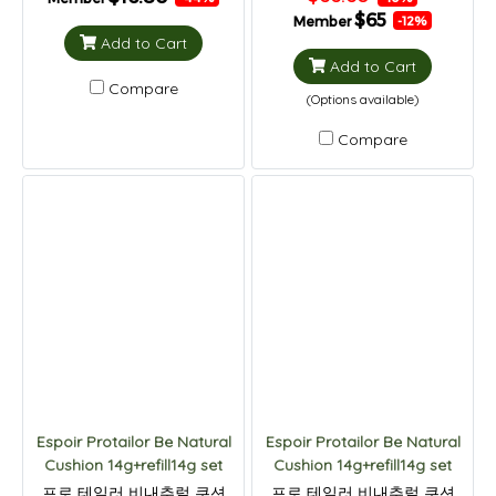
$65
Member
-12%
Add to Cart
Add to Cart
Compare
(Options available)
Compare
Espoir Protailor Be Natural
Espoir Protailor Be Natural
Cushion 14g+refill14g set
Cushion 14g+refill14g set
프로 테일러 비내추럴 쿠션
프로 테일러 비내추럴 쿠션