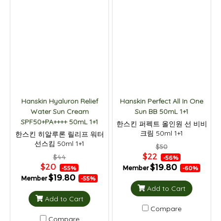
Hanskin Hyaluron Relief
Hanskin Perfect All In One
Water Sun Cream
Sun BB 50mL 1+1
SPF50+PA++++ 50mL 1+1
한스킨 퍼펙트 올인원 선 비비
크림 50ml 1+1
한스킨 히알루론 릴리프 워터
선스킴 50ml 1+1
$50
$22
$44
-56%
$20
$19.80
Member
-55%
-60%
$19.80
Member
-55%
Add to Cart
Add to Cart
Compare
Compare