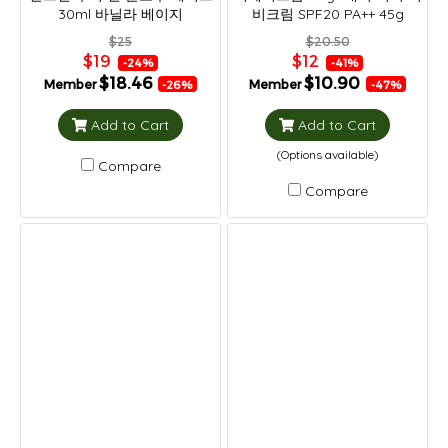
30ml 바닐라 베이지
비크림 SPF20 PA++ 45g
$25
$20.50
$19
$12
-24%
-41%
$18.46
$10.90
Member
Member
-26%
-47%
Add to Cart
Add to Cart
(Options available)
Compare
Compare