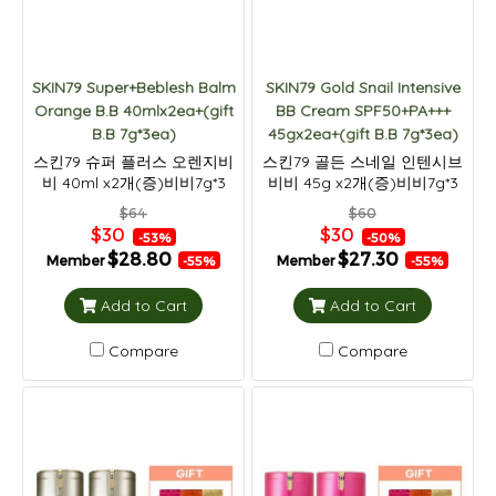
SKIN79 Super+Beblesh Balm
SKIN79 Gold Snail Intensive
Orange B.B 40mlx2ea+(gift
BB Cream SPF50+PA+++
B.B 7g*3ea)
45gx2ea+(gift B.B 7g*3ea)
스킨79 슈퍼 플러스 오렌지비
스킨79 골든 스네일 인텐시브
비 40ml x2개(증)비비7g*3
비비 45g x2개(증)비비7g*3
$64
$60
$30
$30
-53%
-50%
$28.80
$27.30
Member
Member
-55%
-55%
Add to Cart
Add to Cart
Compare
Compare