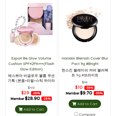
Espoir Be Glow Volume
Hanskin Blemish Cover Blur
Cushion SPF42PA+++(Flash
Pact 9g #Bright
Glow Edition)
한스킨 블레미쉬 커버 블러팩
트 9g #브라이트
에스쁘아 비글로우 볼륨 쿠션
기획 (본품+리필+스틱 하이라
$16
이터 키링)
$10
$40
-38%
$29
$9.70
Member
-28%
-39%
$28.90
Member
-28%
Add to Cart
Add to Cart
Compare