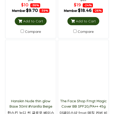
$10
$19
-38%
-24%
$9.70
$18.46
Member
Member
-39%
-26%
Add to Cart
Add to Cart
Compare
Compare
Hanskin Nude thin glow
The Face Shop Fmgt Magic
Base 30ml #Vanilla Beige
Cover BB SPF20/PA++ 45g
한스킨 누디 씬 글로우 베이스
더페이스샵 fmgt 매직 커버 비