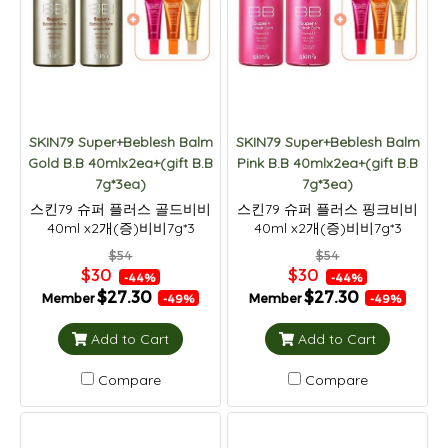
SKIN79 Super+Beblesh Balm
SKIN79 Super+Beblesh Balm
Gold B.B 40mlx2ea+(gift B.B
Pink B.B 40mlx2ea+(gift B.B
7g*3ea)
7g*3ea)
스킨79 슈퍼 플러스 골드비비
스킨79 슈퍼 플러스 핑크비비
40ml x2개(증)비비7g*3
40ml x2개(증)비비7g*3
$54
$54
$30
$30
-44%
-44%
$27.30
$27.30
Member
Member
-49%
-49%
Add to Cart
Add to Cart
Compare
Compare