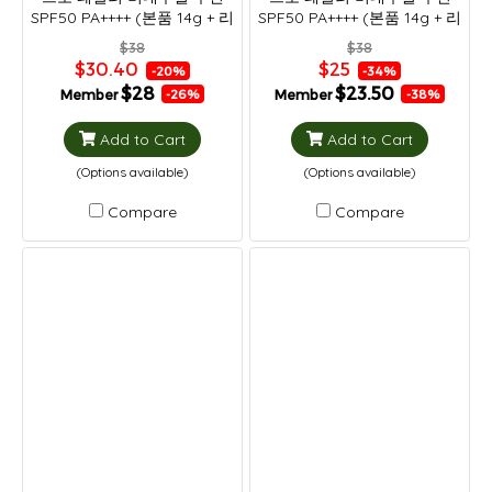
SPF50 PA++++ (본품 14g + 리
SPF50 PA++++ (본품 14g + 리
필 14g)
필 14g)
$38
$38
$30.40
$25
-20%
-34%
$28
$23.50
Member
Member
-26%
-38%
Add to Cart
Add to Cart
(Options available)
(Options available)
Compare
Compare