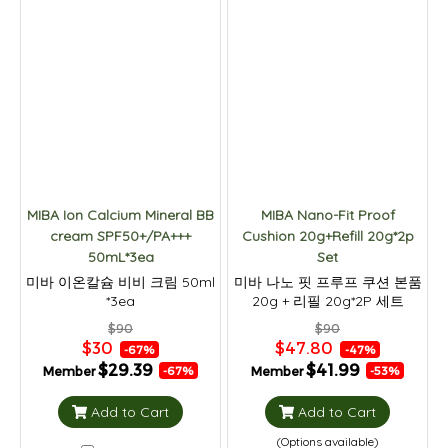
MIBA Ion Calcium Mineral BB
MIBA Nano-Fit Proof
cream SPF50+/PA+++
Cushion 20g+Refill 20g*2p
50mL*3ea
Set
미바 이온칼슘 비비 크림 50ml
미바 나노 핏 프루프 쿠션 본품
*3ea
20g + 리필 20g*2P 세트
$90
$90
$30
$47.80
-67%
-47%
$29.39
$41.99
Member
Member
-67%
-53%
Add to Cart
Add to Cart
(Options available)