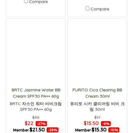
Compare
Compare
BRTC Jasmine Water BB
PURITO Cica Clearing BB
Cream SPF30 PA++ 60g
Cream 30ml
BRTC 자스민 워터 비비크림
퓨리토 시카 클리어링 비비 크
SPF30 PA++ 60g
림 30ml
$30
$17
$22
$15.50
-27%
-9%
$21.50
$15.30
Member
Member
-28%
-10%