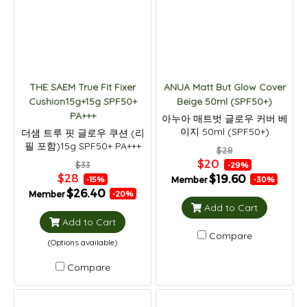
THE SAEM True Fit Fixer
ANUA Matt But Glow Cover
Cushion15g+15g SPF50+
Beige 50ml (SPF50+)
PA+++
아누아 매트벗 글로우 커버 베
이지 50ml (SPF50+)
더샘 트루 핏 글로우 쿠션 (리
필 포함)15g SPF50+ PA+++
$28
$20
$33
-29%
$28
$19.60
Member
-15%
-30%
$26.40
Member
-20%
Add to Cart
Add to Cart
Compare
(Options available)
Compare