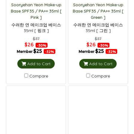
Sooryehan Yeon Make-up
Sooryehan Yeon Make-up
Base SPF35 / PA++ 35ml [
Base SPF35 / PA++ 35ml [
Pink ]
Green ]
수려한 연 메이크업 베이스
수려한 연 메이크업 베이스
35ml [ 핑크 ]
35ml [ 그린 ]
$37
$37
$26
$26
-30%
-30%
$25
$25
Member
Member
-32%
-32%
Add to Cart
Add to Cart
Compare
Compare