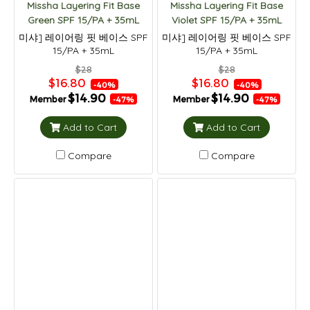
Missha Layering Fit Base
Missha Layering Fit Base
Green SPF 15/PA + 35mL
Violet SPF 15/PA + 35mL
미샤] 레이어링 핏 베이스 SPF
미샤] 레이어링 핏 베이스 SPF
15/PA + 35mL
15/PA + 35mL
$28
$28
$16.80
$16.80
-40%
-40%
$14.90
$14.90
Member
Member
-47%
-47%
Add to Cart
Add to Cart
Compare
Compare