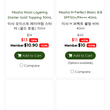
Missha Moist Layering
Missha M Perfect Blanc B.B
Starter Gold Topping 30mL
SPF50+/PA+++ 40mL
미샤 모이스트 레이어링 스타
미샤 M 퍼펙트 블랑 비비
터 (골드 토핑) 30ml
40ml
$16
$20
$13
$11
-19%
-45%
$10.90
$10
Member
Member
-32%
-50%
Add to Cart
Add to Cart
(Options available)
Compare
Compare