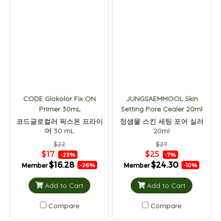
CODE Glokolor Fix ON
JUNGSAEMMOOL Skin
Primer 30mL
Setting Pore Cealer 20ml
코드글로컬러 픽스온 프라이
정샘물 스킨 세팅 포어 실러
머 30 mL
20ml
$22
$27
$17
$25
-23%
-7%
$16.28
$24.30
Member
Member
-26%
-10%
Add to Cart
Add to Cart
Compare
Compare