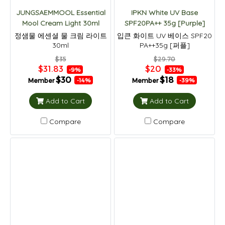
JUNGSAEMMOOL Essential
IPKN White UV Base
Mool Cream Light 30ml
SPF20PA++ 35g [Purple]
정샘물 에센셜 물 크림 라이트
입큰 화이트 UV 베이스 SPF20
30ml
PA++35g [퍼플]
$35
$29.70
$31.83
$20
-9%
-33%
$30
$18
Member
Member
-14%
-39%
Add to Cart
Add to Cart
Compare
Compare