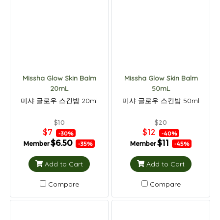
Missha Glow Skin Balm
Missha Glow Skin Balm
20mL
50mL
미샤 글로우 스킨밤 20ml
미샤 글로우 스킨밤 50ml
$10
$20
$7
$12
-30%
-40%
$6.50
$11
Member
Member
-35%
-45%
Add to Cart
Add to Cart
Compare
Compare