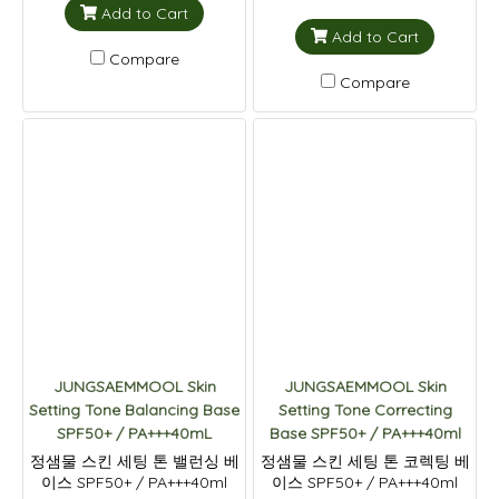
Add to Cart
Add to Cart
Compare
Compare
JUNGSAEMMOOL Skin
JUNGSAEMMOOL Skin
Setting Tone Balancing Base
Setting Tone Correcting
SPF50+ / PA+++40mL
Base SPF50+ / PA+++40ml
정샘물 스킨 세팅 톤 밸런싱 베
정샘물 스킨 세팅 톤 코렉팅 베
이스 SPF50+ / PA+++40ml
이스 SPF50+ / PA+++40ml