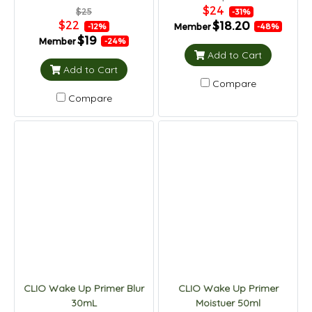
$24
$25
-31%
$22
$18.20
Member
-12%
-48%
$19
Member
-24%
Add to Cart
Add to Cart
Compare
Compare
CLIO Wake Up Primer Blur
CLIO Wake Up Primer
30mL
Moistuer 50ml