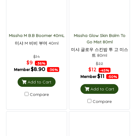
Missha M B.B Boomer 40mL
Missha Glow Skin Balm To
Go Mist 80ml
미샤 M 비비 부머 40ml
미샤 글로우 스킨밤 투 고 미스
트 80ml
$14
$9
-36%
$22
$8.90
$12
Member
-36%
-45%
$11
Member
-50%
Add to Cart
Add to Cart
Compare
Compare