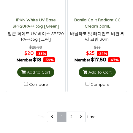
IPKN White UV Base
Banila Co It Radiant CC
SPF20PA++ 35g [Green]
Cream 30mL
입큰 화이트 UV 베이스 SPF20
바닐라코 잇 래디언트 비건 씨
PA++35g [그린]
씨 크림 30ml
$29.70
$33
$20
$25
-33%
-24%
$18
$17.50
Member
Member
-39%
-47%
Add to Cart
Add to Cart
Compare
Compare
First
1
2
Last